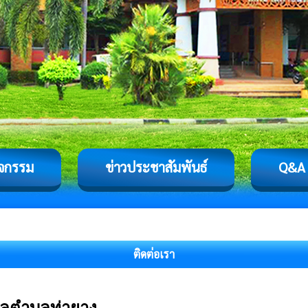
ิจกรรม
ข่าวประชาสัมพันธ์
Q&A
ติดต่อเรา
าลตำบลท่ายาง