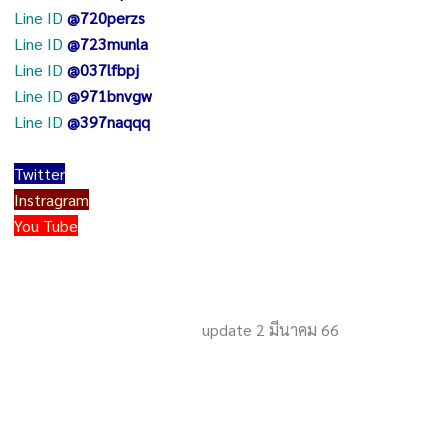
Line ID
@720perzs
Line ID
@723munla
Line ID
@037lfbpj
Line ID
@971bnvgw
Line ID
@397naqqq
Twitter
Instragram
You Tube
update 2 มีนาคม 66