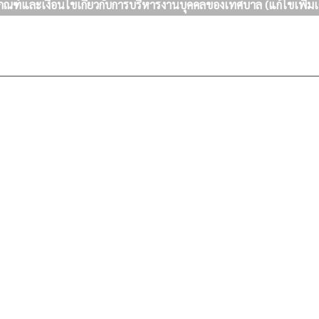
กณฑ์และเงื่อนไขเกี่ยวกับการบริหารงานบุคคลของเทศบาล (แก้ไขเพิ่มเ